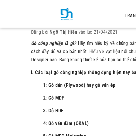
Trang chủ
Thông tin sản phẩm
Kiến thức cơ bản về gỗ cô
TRAN
Kiến thức cơ bản về gỗ công nghiệp trong 
Đăng bởi
Ngô Thị Hiền
vào lúc 21/04/2021
Gỗ công nghiệp là gì?
Hãy tìm hiểu kỹ về chúng bằn
cách đầy đủ và cơ bản nhất. Hiểu về vật liệu nói chun
Designer nào. Bằng không thiết kế của bạn có thể chỉ 
I. Các loại gỗ công nghiệp thông dụng hiện nay b
1: Gỗ dán (Plywood) hay gỗ ván ép
2: Gỗ MDF
3. Gỗ HDF
4: Gỗ ván dăm (OKAL)