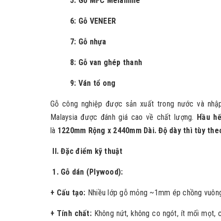
5: Gỗ MFC Melamine
6: Gỗ VENEER
7: Gỗ nhựa
8: Gỗ van ghép thanh
9: Ván tổ ong
Gỗ công nghiệp được sản xuất trong nước và nhậ
Malaysia được đánh giá cao về chất lượng.
Hầu hế
là
1220mm
Rộng x 2440mm Dài. Độ dày thì tùy the
II. Đặc điểm kỹ thuật
1. Gỗ dán (Plywood):
+ Cấu tạo:
Nhiều lớp gỗ mỏng ~1mm ép chồng vuông
+ Tính chất:
Không nứt, không co ngót, ít mối mọt, 