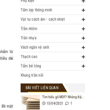
Phụ kiện
Tấm lợp thông minh
Vật tư cách âm - cách nhiệt
Trần nhôm
Trần nhựa
Vách ngăn vệ sinh
 phẩm từ
Thạch cao
hiều dài
Tấm bê tông
Khung trần nổi
BÀI VIẾT LIÊN QUAN
Tìm hiểu gỗ MDF? Những Đặc Điểm Cần Biết Về Gỗ Công Nghiệp MDF
15/04/2021
1
. Bề mặt