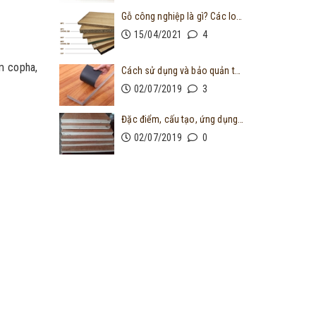
Gỗ công nghiệp là gì? Các loại gỗ công nghiệp thường dùng trong thiết kế nội thất
15/04/2021
4
m copha,
Cách sử dụng và bảo quản tủ quần áo bằng gỗ công nghiệp
02/07/2019
3
Đặc điểm, cấu tạo, ứng dụng và cách bảo quản ván ép cốp pha phủ phim
02/07/2019
0