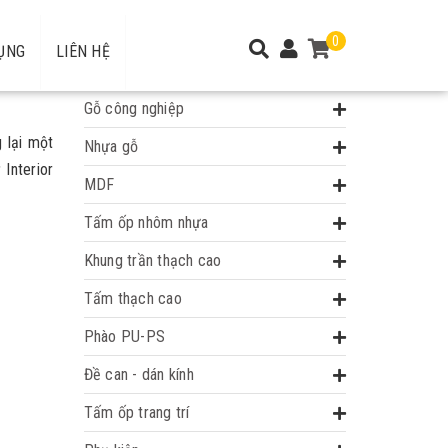
0
ỤNG
LIÊN HỆ
DANH MỤC
Gỗ công nghiệp
 lại một
Nhựa gỗ
 Interior
MDF
Tấm ốp nhôm nhựa
Khung trần thạch cao
Tấm thạch cao
Phào PU-PS
Đề can - dán kính
Tấm ốp trang trí