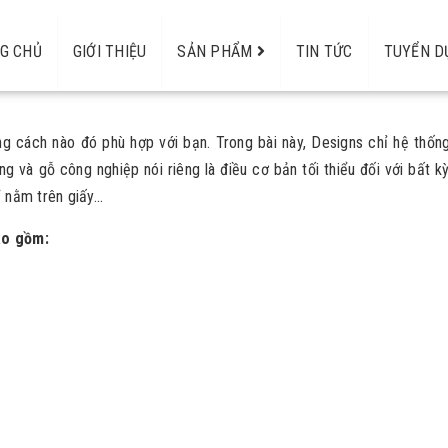
ng nghiệp trong thiết kế nội thất hiện đại
G CHỦ
GIỚI THIỆU
SẢN PHẨM
TIN TỨC
TUYỂN D
thiết kế nội thất hiện đại
g cách nào đó phù hợp với bạn. Trong bài này, Designs chỉ hệ thống
g và gỗ công nghiệp nói riêng là điều cơ bản tối thiểu đối với bất kỳ
nằm trên giấy...
ao gồm: