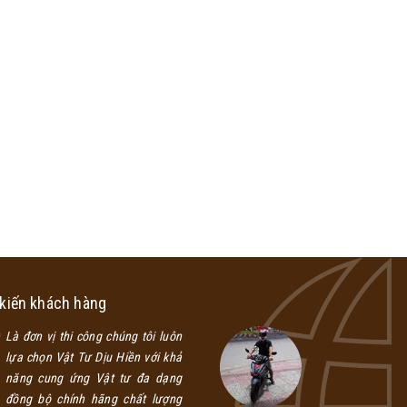
 kiến khách hàng
Là đơn vị thi công chúng tôi luôn
Là một đại lý
lựa chọn Vật Tư Dịu Hiền với khả
lựa chọn Vật
năng cung ứng Vật tư đa dạng
phẩm đa dạn
đồng bộ chính hãng chất lượng
lượng đảm bả