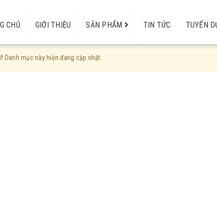
G CHỦ
GIỚI THIỆU
SẢN PHẨM
TIN TỨC
TUYỂN D
PU-PS
i!
Danh mục này hiện đang cập nhật.