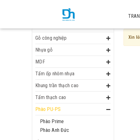
Trang chủ
Phào PU-PS
TRAN
Phào 
DANH MỤC
Xin lỗ
Gỗ công nghiệp
Nhựa gỗ
MDF
Tấm ốp nhôm nhựa
Khung trần thạch cao
Tấm thạch cao
Phào PU-PS
Phào Prime
Phào Anh Đức