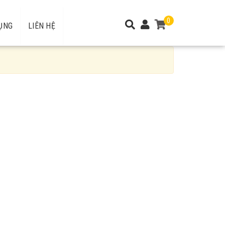
0
ỤNG
LIÊN HỆ