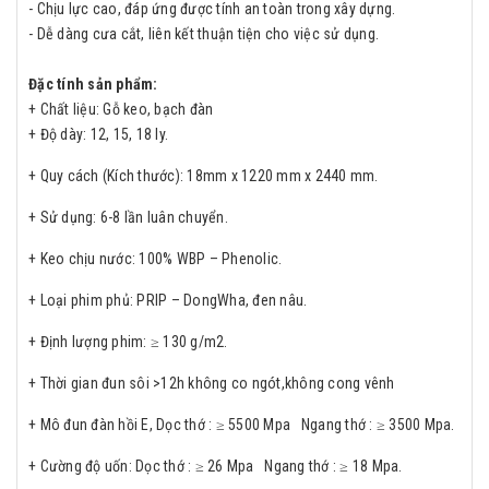
- Chịu lực cao, đáp ứng được tính an toàn trong xây dựng.
- Dễ dàng cưa cắt, liên kết thuận tiện cho việc sử dụng.
Đặc tính sản phẩm:
+ Chất liệu: Gỗ keo, bạch đàn
+ Độ dày: 12, 15, 18 ly.
+ Quy cách (Kích thước): 18mm x 1220 mm x 2440 mm.
+ Sử dụng: 6-8 lần luân chuyển.
+ Keo chịu nước: 100% WBP – Phenolic.
+ Loại phim phủ: PRIP – DongWha, đen nâu.
+ Định lượng phim: ≥ 130 g/m2.
+ Thời gian đun sôi >12h không co ngót,không cong vênh
+ Mô đun đàn hồi E, Dọc thớ : ≥ 5500 Mpa Ngang thớ : ≥ 3500 Mpa.
+ Cường độ uốn: Dọc thớ : ≥ 26 Mpa Ngang thớ : ≥ 18 Mpa.