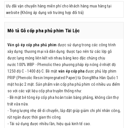
Ưu đãi vận chuyển hàng miễn phí cho khách hàng mua hàng tại
website (Không áp dụng với trường hợp đổi trả)
Mô tả Gỗ cốp pha phủ phim Tài Lộc
Ván gỗ ép cốp pha phủ phim
được sử dụng trong các công trình
xây dựng: thương mại và dân dụng. Được tạo nên từ các lớp gỗ
được lạng mỏng liên kết với nhau bằng keo đặc chủng chịu
nước 100% WBP - Phenolic theo phương pháp ép nóng ở nhiệt độ
1250 độ C - 1400 độ C. Bề mặt
ván ép cốp pha
được phủ lớp phim
PRIP (Phenolic Resin Impregnated Paper) từ DongWha Hàn Quốc 1
mặt hoặc 2 mặt. Sản phẩm ván cốp pha phủ phim có nhiều ưu điểm
so với các vật liệu cốp pha truyền thống như:
- Bề mặt bê tông ép cốp pha hoàn toàn bằng phẳng, không cần thợ
trát vữa nữa.
- Trọng lượng nhẹ dễ di chuyển, lắp đặt giúp giảm chi phí nhân công,
rút ngắn được thời gian thi công.
- Tái sử dụng được nhiều lần, hiệu quả kinh tế cao.