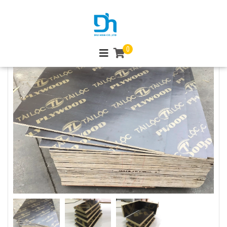
Trang chủ
Ván ép phủ phim
Gỗ cốp pha phủ phim Tài Lộc
0